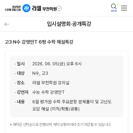
BETA
입시설명회·공개특강
고3·N수 강영만T 6평 수학 해설특강
· 일시
2026. 06. 05(금) 오후 6시
· 대상
N수, 고3
· 장소
러셀 부천학원 강의실
· 강연자
수능 수학 강영만T
· 내용
6월 평가원 수학 주요문항 문제풀이 및 고난도
오답 해설 (미적/확통/공통)
※ 예약은 선착순으로 진행되며, 예약 상황에 따라 조기 마감될 수 있습니다.