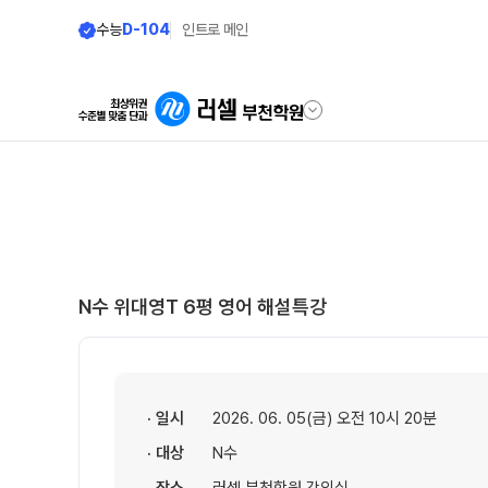
수능
D-104
인트로 메인
학원안내
온라인 서비스
원장 인사말
설명회·공개특강
공지사항
교재 구매 바로가기
N수 위대영T 6평 영어 해설특강
2025 명예의 전당
온라인 신청
재원생 서비스
주간 식단표
모의고사 접수
· 일시
2026. 06. 05(금) 오전 10시 20분
학원 시설
· 대상
N수
바자관 재원생 전용
위치안내