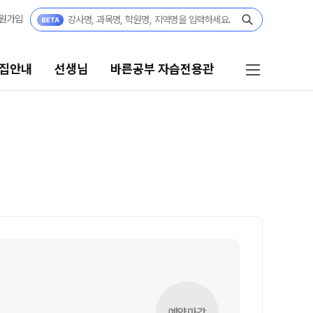
원가입
집안내
선생님
바른공부 자습전용관
선생님
바른공부 자습전용관
선생님 커리큘럼
바른공부 자습전용관 안내
선생님
학생부 설계+내신 관리 피켈
전체
재원생 전용 콘텐츠
국어
학습 콘텐츠 한눈에 보기
수학
2026년 모의고사 일정
영어
OMEGA 모의고사
사회탐구
전국 대단위 실전 모의고사
예약마감