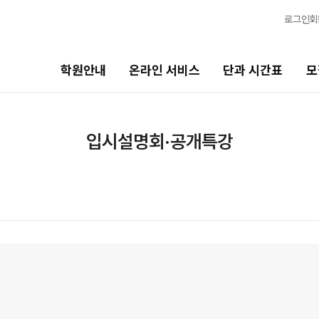
로그인
회
학원안내
온라인 서비스
단과 시간표
모
단과 시간표
모집안내
입시설명회·공개특강
고2·고1·중3
N수 모집요강
썸머특강
2027 파이널 정규반
N
2027 파이널 종합반
N
고3·N수
2027 자물쇠반
추석 집중 특강
N
재학생 모집요강
7월 정규·특강 단과
8월 정규·특강 단과
2026 썸머스쿨
9월 정규·특강 단과
2027 재학생 정규반
N