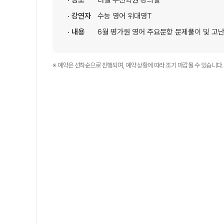
· 장소
러셀 부천학원 강의실
셔틀버스 안내
· 강연자
수능 영어 위대영T
학원 상담
· 내용
6월 평가원 영어 주요문항 문제풀이 및 고
자주 묻는 질문
카카오톡 빠른 상담
온라인 상담
※ 예약은 선착순으로 진행되며, 예약 상황에 따라 조기 마감될 수 있습니다.
원장과 소통하기