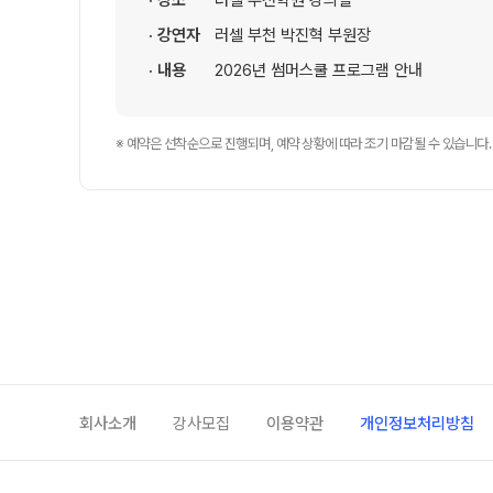
· 장소
러셀 부천학원 강의실
셔틀버스 안내
· 강연자
러셀 부천 박진혁 부원장
학원 상담
· 내용
2026년 썸머스쿨 프로그램 안내
자주 묻는 질문
카카오톡 빠른 상담
온라인 상담
※ 예약은 선착순으로 진행되며, 예약 상황에 따라 조기 마감될 수 있습니다.
원장과 소통하기
회사소개
강사모집
이용약관
개인정보처리방침