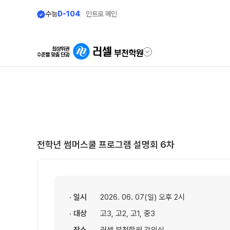
수능
D-104
인트로 메인
학원안내
온라인 서비스
원장 인사말
설명회·공개특강
공지사항
교재 구매 바로가기
전학년 썸머스쿨 프로그램 설명회 6차
2025 명예의 전당
온라인 신청
재원생 서비스
주간 식단표
모의고사 접수
· 일시
2026. 06. 07(일) 오후 2시
학원 시설
· 대상
고3, 고2, 고1, 중3
바자관 재원생 전용
위치안내