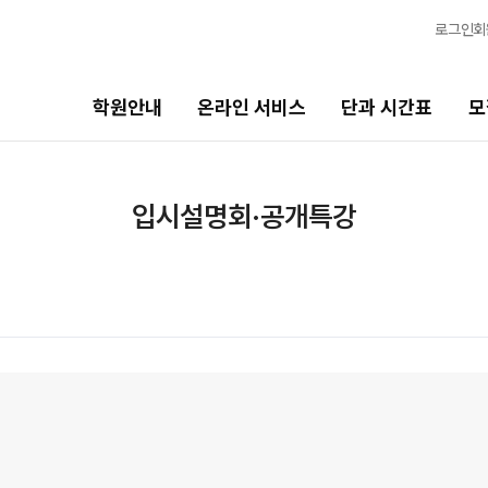
로그인
회
학원안내
온라인 서비스
단과 시간표
모
단과 시간표
모집안내
입시설명회·공개특강
고2·고1·중3
N수 모집요강
썸머특강
2027 파이널 정규반
N
2027 파이널 종합반
N
고3·N수
2027 자물쇠반
추석 집중 특강
N
재학생 모집요강
7월 정규·특강 단과
8월 정규·특강 단과
2026 썸머스쿨
9월 정규·특강 단과
2027 재학생 정규반
N