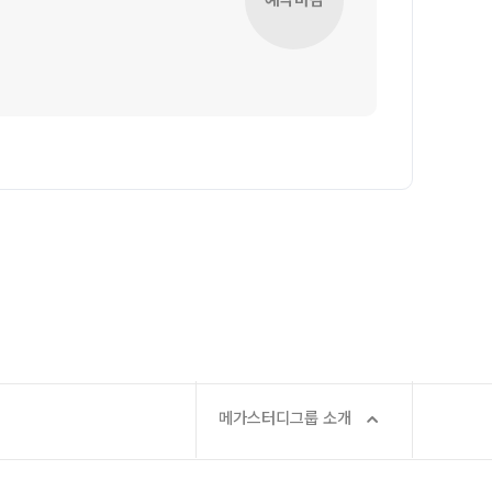
과학탐구
메가X대성 더 프리미엄 모의고사
논술
ALPHA 모의고사
수학 아이젠
통합사회·과학 학평 대비
2026 수능 적중 문항
재원생 특별 혜택
메가패스 특별 지원
메가 스마트 리포트
실시간 질문답변 앱 QUBE
메가스터디그룹 소개