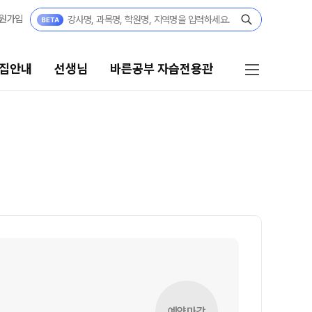
원가입
집안내
선생님
바른공부 자습전용관
선생님
바른공부 자습전용관
선생님 커리큘럼
바른공부 자습전용관 안내
선생님
학생부 설계+내신 관리 피켈
전체
재원생 전용 콘텐츠
국어
학습 콘텐츠 한눈에 보기
수학
2026년 모의고사 일정
영어
OMEGA 모의고사
사회탐구
전국 대단위 실전 모의고사
예약마감