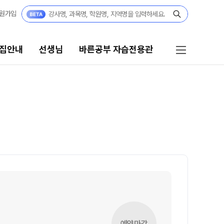
원가입
집안내
선생님
바른공부 자습전용관
선생님
바른공부 자습전용관
선생님 커리큘럼
바른공부 자습전용관 안내
선생님
학생부 설계+내신 관리 피켈
전체
재원생 전용 콘텐츠
국어
학습 콘텐츠 한눈에 보기
수학
2026년 모의고사 일정
영어
OMEGA 모의고사
사회탐구
전국 대단위 실전 모의고사
예약마감