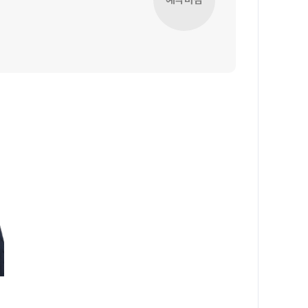
과학탐구
메가X대성 더 프리미엄 모의고사
논술
ALPHA 모의고사
수학 아이젠
통합사회·과학 학평 대비
2026 수능 적중 문항
재원생 특별 혜택
메가패스 특별 지원
메가 스마트 리포트
실시간 질문답변 앱 QUBE