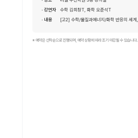
· 장소
러셀 부천학원 3층 강의실
셔틀버스 안내
· 강연자
수학 김희창T, 화학 오준석T
학원 상담
· 내용
[고2] 수학/물질과에너지/화학 반응의 세계
자주 묻는 질문
카카오톡 빠른 상담
온라인 상담
※ 예약은 선착순으로 진행되며, 예약 상황에 따라 조기 마감될 수 있습니다.
원장과 소통하기