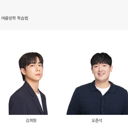
8월 AM단과
2027 윈터스쿨
N
9월 AM단과
N
, 여름방학 학습법
대학별 논술 파이널 특강
N
고1·고2
8~9월 중간고사 대비 강좌
N
고2 모의고사 대비반
N
중3
중등 단과반
N
김희창
오준석