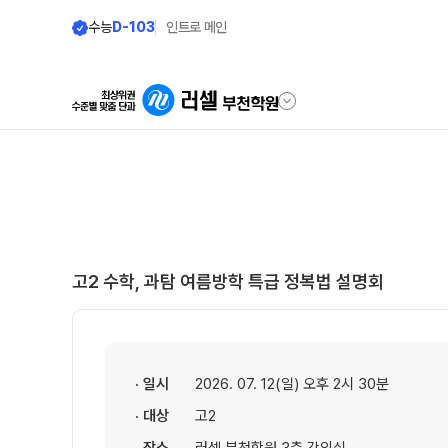
수능
D-103
인트로 메인
학원안내
온라인 서비스
원장 인사말
설명회·공개특강
공지사항
교재 구매 바로가기
고2 수학, 과탐 여름방학 특급 정복법 설명회
2025 명예의 전당
온라인 신청
재원생 서비스
주간 식단표
모의고사 접수
· 일시
2026. 07. 12(일) 오후 2시 30분
학원 시설
· 대상
고2
바자관 재원생 전용
위치안내