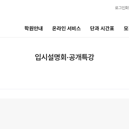
로그인
회
학원안내
온라인 서비스
단과 시간표
모
단과 시간표
모집안내
입시설명회·공개특강
고2·고1·중3
N수 모집요강
썸머특강
2027 파이널 정규반
N
2027 파이널 종합반
N
고3·N수
2027 자물쇠반
추석 집중 특강
N
재학생 모집요강
7월 정규·특강 단과
8월 정규·특강 단과
2026 썸머스쿨
9월 정규·특강 단과
2027 재학생 정규반
N