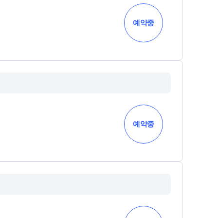
과학탐구
메가X대성 더 프리미엄 모의고사
논술
예약중
ALPHA 모의고사
수학 아이젠
통합사회·과학 학평 대비
2026 수능 적중 문항
재원생 특별 혜택
메가패스 특별 지원
메가 스마트 리포트
예약중
실시간 질문답변 앱 QUBE