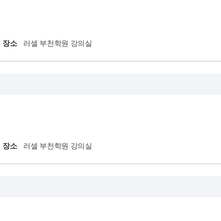
8월 AM단과
2027 윈터스쿨
N
9월 AM단과
N
대학별 논술 파이널 특강
N
장소
러셀 부천학원 강의실
고1·고2
8~9월 중간고사 대비 강좌
N
고2 모의고사 대비반
N
중3
중등 단과반
N
장소
러셀 부천학원 강의실