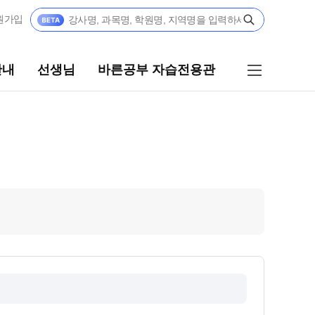
원가입
안내
선생님
바른공부 자습전용관
선생님
바른공부 자습전용관
선생님 커리큘럼
바른공부 자습전용관 안내
선생님
학생부 설계+내신 관리 피켈
전체
재원생 전용 콘텐츠
국어
학습 콘텐츠 한눈에 보기
수학
2026년 모의고사 일정
영어
OMEGA 모의고사
사회탐구
전국 대단위 실전 모의고사