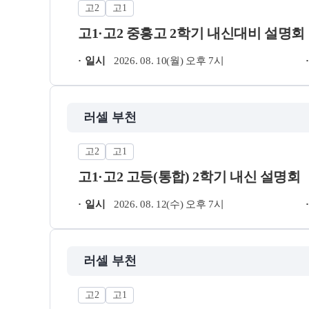
고2
고1
셔틀버스 안내
학원 상담
고1·고2 중흥고 2학기 내신대비 설명회
자주 묻는 질문
일시
2026. 08. 10(월) 오후 7시
카카오톡 빠른 상담
온라인 상담
원장과 소통하기
러셀 부천
고2
고1
고1·고2 고등(통합) 2학기 내신 설명회
일시
2026. 08. 12(수) 오후 7시
러셀 부천
고2
고1