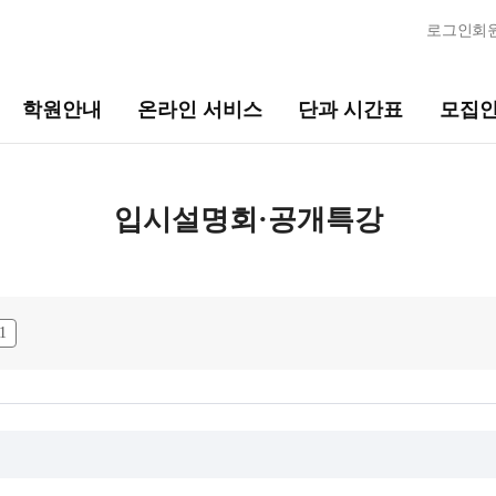
로그인
회
학원안내
온라인 서비스
단과 시간표
모집
단과 시간표
모집안내
입시설명회·공개특강
고2·고1·중3
N수 모집요강
썸머특강
2027 파이널 정규반
N
2027 파이널 종합반
1
N
고3·N수
2027 자물쇠반
추석 집중 특강
N
재학생 모집요강
7월 정규·특강 단과
8월 정규·특강 단과
2026 썸머스쿨
9월 정규·특강 단과
2027 재학생 정규반
N