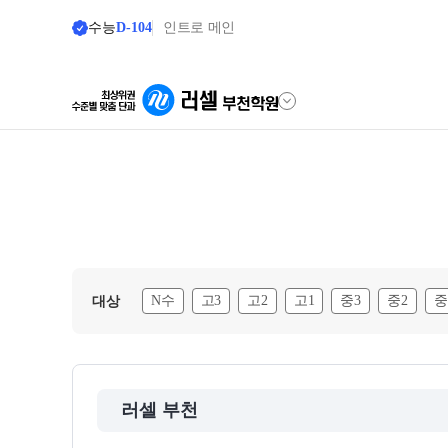
수능
D-104
인트로 메인
학원안내
온라인 서비스
원장 인사말
설명회·공개특강
공지사항
교재 구매 바로가기
N수
고3
고2
고1
중3
중2
중
대상
2025 명예의 전당
온라인 신청
재원생 서비스
주간 식단표
모의고사 접수
학원 시설
러셀 부천
바자관 재원생 전용
위치안내