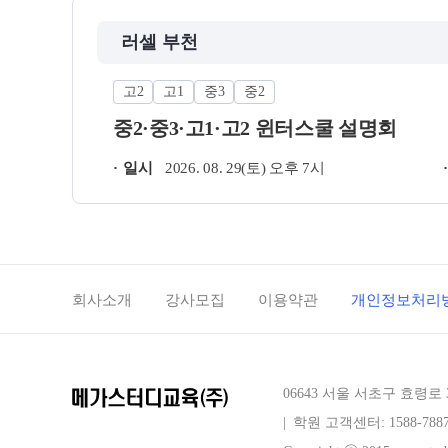
러셀 부천
고2
고1
중3
중2
중2·중3·고1·고2 윈터스쿨 설명회
일시
2026. 08. 29(토) 오후 7시
회사소개
강사모집
이용약관
개인정보처리
06643 서울 서초구 효령로 
|
학원 고객센터: 1588-788