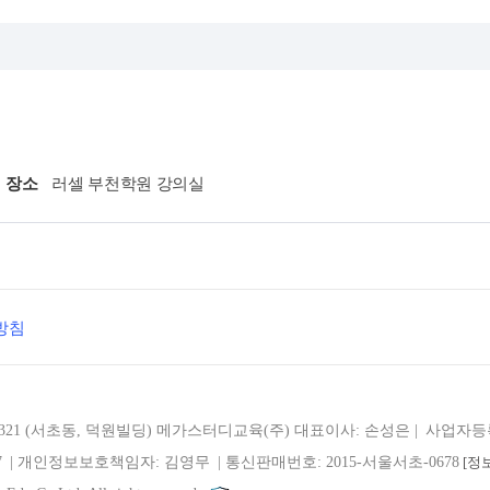
장소
러셀 부천학원 강의실
방침
321 (서초동, 덕원빌딩)
메가스터디교육(주)
대표이사: 손성은 |
사업자등록번
7
| 개인정보보호책임자: 김영무
|
통신판매번호: 2015-서울서초-0678
[정