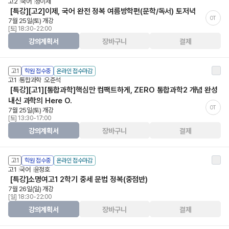
고2
국어
정이제
[특강][고2]이제, 국어 완전 정복 여름방학편(문학/독서) 토저녁
OT
7월 25일(토) 개강
[토] 18:30-22:00
강의계획서
장바구니
결제
고1
학원 접수중
온라인 접수마감
고1
통합과학
오준석
[특강][고1][통합과학]핵심만 컴팩트하게, ZERO 통합과학2 개념 완성
내신 과학의 Here O.
OT
7월 25일(토) 개강
[토] 13:30-17:00
강의계획서
장바구니
결제
고1
학원 접수중
온라인 접수마감
고1
국어
윤정호
[특강]소명여고1 2학기 중세 문법 정복(중점반)
7월 26일(일) 개강
[일] 18:30-22:00
강의계획서
장바구니
결제