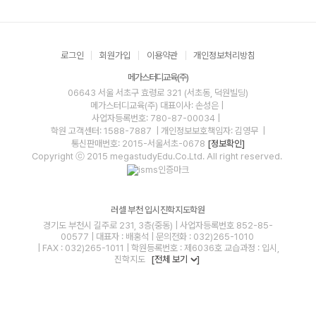
로그인
회원가입
이용약관
개인정보처리방침
메가스터디교육(주)
06643 서울 서초구 효령로 321 (서초동, 덕원빌딩)
메가스터디교육(주)
대표이사: 손성은 |
사업자등록번호: 780-87-00034
|
학원 고객센터: 1588-7887
| 개인정보보호책임자: 김영무
|
통신판매번호: 2015-서울서초-0678
[정보확인]
Copyright ⓒ 2015 megastudyEdu.Co.Ltd. All right reserved.
러셀 부천 입시진학지도학원
경기도 부천시 길주로 231, 3층(중동) | 사업자등록번호 852-85-
00577 | 대표자 : 배홍석 | 문의전화 : 032)265-1010
| FAX : 032)265-1011 | 학원등록번호 : 제6036호 교습과정 : 입시,
진학지도
[전체 보기
]
blog
youtube
insta