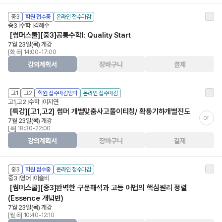
중3
학원 접수중
온라인 접수마감
중3
수학
김혜수
[썸머스쿨][중3]공통수학Ⅰ: Quality Start
7월 23일(목) 개강
[화,목] 14:00-17:00
강의계획서
장바구니
결제
고1
고2
학원 접수마감임박
온라인 접수마감
고1,고2
수학
이지연
[특강][고1,고2] 썸머 개별맞춤사고풀이티칭/ 확통기하개별진도
OT
7월 23일(목) 개강
[목] 18:30-22:00
강의계획서
장바구니
결제
중3
학원 접수중
온라인 접수마감
중3
영어
이슬비
[썸머스쿨][중3]완벽한 구문해석과 고등 어법의 핵심원리 정렬
(Essence 개념반)
7월 23일(목) 개강
[월,목] 10:40-12:10