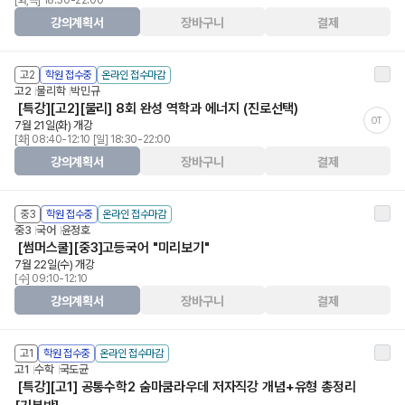
[화,목] 18:30-22:00
강의계획서
장바구니
결제
고2
학원 접수중
온라인 접수마감
고2
물리학
박민규
[특강][고2][물리] 8회 완성 역학과 에너지 (진로선택)
OT
7월 21일(화) 개강
[화] 08:40-12:10 [일] 18:30-22:00
강의계획서
장바구니
결제
중3
학원 접수중
온라인 접수마감
중3
국어
윤정호
[썸머스쿨][중3]고등국어 "미리보기"
7월 22일(수) 개강
[수] 09:10-12:10
강의계획서
장바구니
결제
고1
학원 접수중
온라인 접수마감
고1
수학
국도균
[특강][고1] 공통수학2 숨마쿰라우데 저자직강 개념+유형 총정리