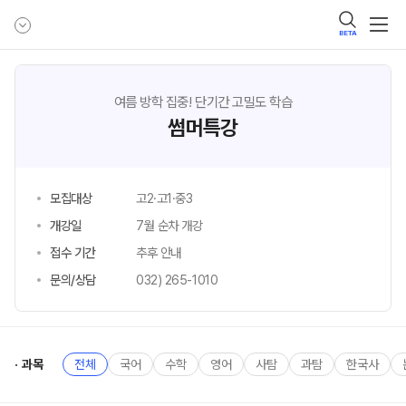
BETA
여름 방학 집중! 단기간 고밀도 학습
썸머특강
모집대상
고2·고1·중3
개강일
7월 순차 개강
접수 기간
추후 안내
문의/상담
032) 265-1010
과목
전체
국어
수학
영어
사탐
과탐
한국사