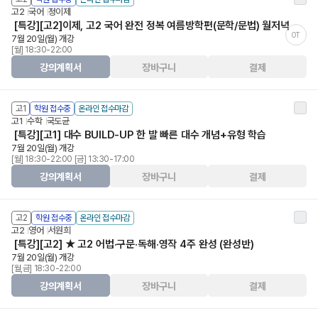
고2
국어
정이제
[특강][고2]이제, 고2 국어 완전 정복 여름방학편(문학/문법) 월저녁
OT
7월 20일(월) 개강
[월] 18:30-22:00
강의계획서
장바구니
결제
고1
학원 접수중
온라인 접수마감
고1
수학
국도균
[특강][고1] 대수 BUILD-UP 한 발 빠른 대수 개념+유형 학습
7월 20일(월) 개강
[월] 18:30-22:00 [금] 13:30-17:00
강의계획서
장바구니
결제
고2
학원 접수중
온라인 접수마감
고2
영어
서원희
[특강][고2] ★ 고2 어법·구문·독해·영작 4주 완성 (완성반)
7월 20일(월) 개강
[월,금] 18:30-22:00
강의계획서
장바구니
결제