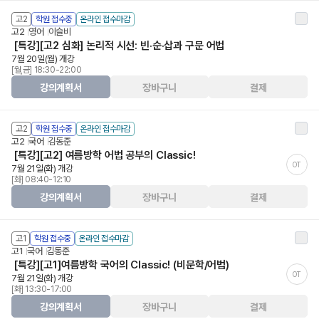
고2
학원 접수중
온라인 접수마감
고2
영어
이슬비
[특강][고2 심화] 논리적 시선: 빈·순·삽과 구문 어법
7월 20일(월) 개강
[월,금] 18:30-22:00
강의계획서
장바구니
결제
고2
학원 접수중
온라인 접수마감
고2
국어
김동준
[특강][고2] 여름방학 어법 공부의 Classic!
OT
7월 21일(화) 개강
[화] 08:40-12:10
강의계획서
장바구니
결제
고1
학원 접수중
온라인 접수마감
고1
국어
김동준
[특강][고1]여름방학 국어의 Classic! (비문학/어법)
OT
7월 21일(화) 개강
[화] 13:30-17:00
강의계획서
장바구니
결제