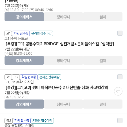
[기본반]
7월 22일(수) 개강
[수] 13:30-17:00 [토] 08:40-12:10
강의계획서
장바구니
결제
고1
학원 접수중
온라인 접수마감
고1
수학
국도균
[특강][고1] 공통수학2 BRIDGE 실전개념+문제풀이스킬 [실력반]
7월 22일(수) 개강
[수,토] 18:30-22:00
강의계획서
장바구니
결제
고1
고2
학원 접수중
온라인 접수마감
고1,고2
수학
이지연
[특강][고1,고2] 썸머 미적분1/공수2 내신빈출 심화 사고법강의
OT
7월 22일(수) 개강
[수] 13:30-17:00
강의계획서
장바구니
결제
중3
학원 접수중
온라인 접수마감
중3
통합과학
손혜림