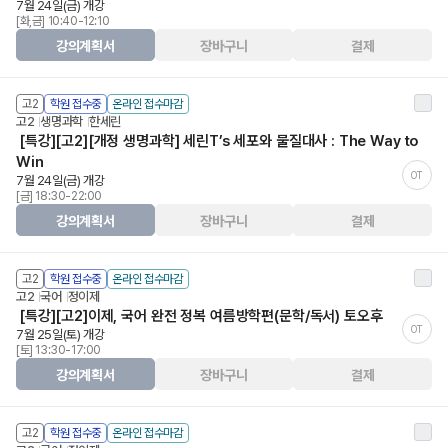
7월 24일(금) 개강
[화,금] 10:40-12:10
강의계획서
장바구니
결제
고2
학원 접수중
온라인 접수마감
고2
생명과학
한세린
[특강][고2][개정 생명과학] 세린T’s 세포와 물질대사 : The Way to
Win
OT
7월 24일(금) 개강
[금] 18:30-22:00
강의계획서
장바구니
결제
고2
학원 접수중
온라인 접수마감
고2
국어
정이제
[특강][고2]이제, 국어 완전 정복 여름방학편(문학/독서) 토오후
OT
7월 25일(토) 개강
[토] 13:30-17:00
강의계획서
장바구니
결제
고2
학원 접수중
온라인 접수마감