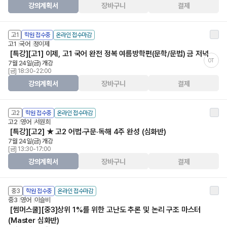
강의계획서
장바구니
결제
고1
학원 접수중
온라인 접수마감
고1
국어
정이제
[특강][고1] 이제, 고1 국어 완전 정복 여름방학편(문학/문법) 금 저녁
OT
7월 24일(금) 개강
[금] 18:30-22:00
강의계획서
장바구니
결제
고2
학원 접수중
온라인 접수마감
고2
영어
서원희
[특강][고2] ★ 고2 어법·구문·독해 4주 완성 (심화반)
7월 24일(금) 개강
[금] 13:30-17:00
강의계획서
장바구니
결제
중3
학원 접수중
온라인 접수마감
중3
영어
이슬비
[썸머스쿨][중3]상위 1%를 위한 고난도 추론 및 논리 구조 마스터
(Master 심화반)