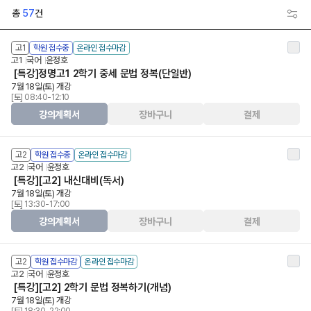
총
57
건
고1
학원 접수중
온라인 접수마감
고1
국어
윤정호
[특강]정명고1 2학기 중세 문법 정복(단일반)
7월 18일(토) 개강
[토] 08:40-12:10
강의계획서
장바구니
결제
고2
학원 접수중
온라인 접수마감
고2
국어
윤정호
[특강][고2] 내신대비(독서)
7월 18일(토) 개강
[토] 13:30-17:00
강의계획서
장바구니
결제
고2
학원 접수마감
온라인 접수마감
고2
국어
윤정호
[특강][고2] 2학기 문법 정복하기(개념)
7월 18일(토) 개강